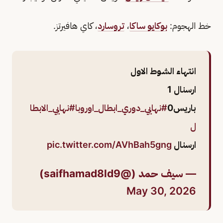
خط الهجوم:
بوكايو ساكا
،
تروسارد
، كاي هافيرتز.
انتهاء الشوط الاول
ارسنال 1
باريس0
#نهايي_دوري_ابطال_اوروبا
#نهايي_الابطا
ل
ارسنال
pic.twitter.com/AVhBah5gng
— سيف حمد (@saifhamad8ld9)
May 30, 2026