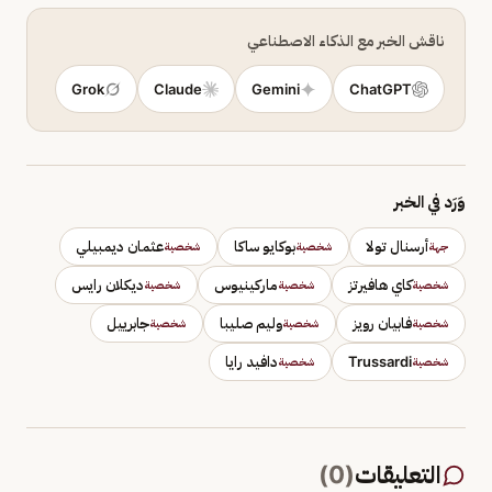
ناقش الخبر مع الذكاء الاصطناعي
Grok
Claude
Gemini
ChatGPT
وَرَد في الخبر
أرسنال تولا
بوكايو ساكا
عثمان ديمبيلي
جهة
شخصية
شخصية
كاي هافيرتز
ماركينيوس
ديكلان رايس
شخصية
شخصية
شخصية
فابيان رويز
وليم صليبا
جابرييل
شخصية
شخصية
شخصية
Trussardi
دافيد رايا
شخصية
شخصية
التعليقات
(
0
)