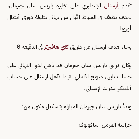
تقدم
أرسنال
الإنجليزي على نظيره باريس سان جيرمان،
بهدف نظيف في الشوط الأول من نهائي بطولة دوري أبطال
أوروبا.
وجاء هدف أرسنال عن طريق
كاي هافيرتز
في الدقيقة 6.
وكان فريق باريس سان جيرمان قد تأهل لدور النهائي على
حساب بايرن ميونخ الألماني، فيما تأهل آرسنال على حساب
أتلتيكو مدريد الإسباني.
وبدأ باريس سان جيرمان المباراة بتشكيل مكون من:
حراسة المرمى: سافونوف.