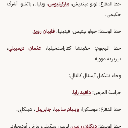
خط الدفاع: نونو مينديش،
ماركينيوس
، ويليان باتشو، أشرف
حكيمي.
خط الوسط: جواو نيفيس، فيتينيا،
فابيان رويز
.
خط الهجوم: خفيتشا كفاراستخيليا،
عثمان ديمبيلي
،
ديزيريه دوويه.
وجاء تشكيل آرسنال كالتالي:
حراسة المرمى:
دافيد رايا
.
خط الدفاع: موسكيرا،
ويليام ساليبا
،
جابرييل
، هينكابي.
خط الوسط:
ديكلان رايس
، لويس سكيلي، مارتن أوديجارد.