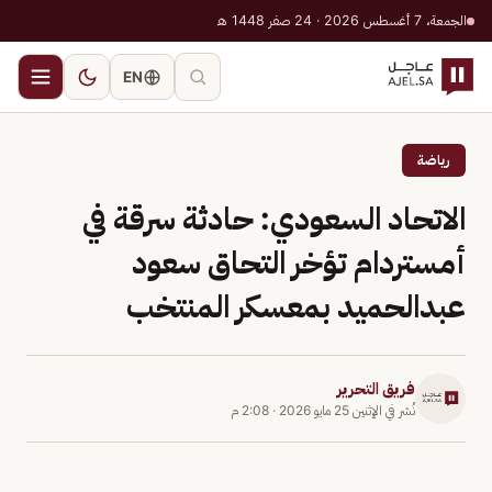
الجمعة، 7 أغسطس 2026 · 24 صفر 1448 هـ
EN
رياضة
الاتحاد السعودي: حادثة سرقة في
أمستردام تؤخر التحاق سعود
عبدالحميد بمعسكر المنتخب
فريق التحرير
نُشر في
الإثنين 25 مايو 2026
·
2:08 م