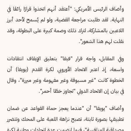
وأضاف الرئيس الأمريكي: "أعتقد أنهم اتخذوا قرارًا رائعًا في
النهاية. لقد طلبت مراجعة القضية، ولو لم يُسمح لأحد أبرز
اللاعبين بالمشاركة، لترك ذلك وصمة كبيرة على البطولة، وقد
نقلت لهم هذا الشعور".
وفي المقابل، واجه قرار "فيفا" بتعليق الإيقاف انتقادات
واسعة، إذ اعتبر الاتحاد الأوروبي لكرة القدم (يويفا) أن
الخطوة كانت "غير مسبوقة وغير مفهومة وغير مبررة"، وقال
في بيان إن الاتحاد الدولي "تجاوز خطًا أحمر".
وأضاف "يويفا" أن "عندما يعجز حماة القواعد عن ضمان
تطبيقها بصورة ثابتة، تصبح نزاهة اللعبة على المحك وتتضرر
مصداقية المنافسة"، فيما انضمت عدة اتحادات وطنية لكرة