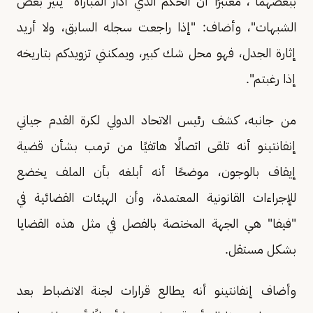
ببعضهما"، معتبرًا أن الحكم الذي أدار المباراة "يثير بعض
الشبهات"، وأضاف: "إذا راجعت سجله السابق، ولا أريد
إثارة الجدل، فهو محل شك كبير، ويمكنني تزويدكم بتاريخه
إذا رغبتم".
من جانبه، كشف رئيس الاتحاد الدولي لكرة القدم جياني
إنفانتينو أنه تلقى اتصالًا هاتفيًا من ترمب بشأن قضية
إيقاف بالوجون، موضحًا أنه أبلغه بأن الملف يخضع
للإجراءات القانونية المعتمدة، وأن الهيئات القضائية في
"فيفا" هي الجهة المختصة بالفصل في مثل هذه القضايا
بشكل مستقل.
وأضاف إنفانتينو أنه يطالع قرارات لجنة الانضباط بعد