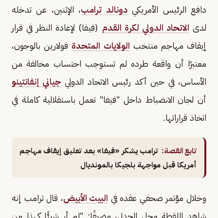
دافع الرئيس الأمريكي
دونالد ترامب
، الإثنين، عن تدخله
لدى
الاتحاد الدولي لكرة القدم
(فيفا) لإعادة النظر في قرار
إيقاف مهاجم منتخب
الولايات المتحدة
فولارين بالوجون،
معتبرًا أن واقعة طرده لم تستوجب احتساب مخالفة من
الأساس، في حين أكد رئيس الاتحاد الدولي
جياني إنفانتينو
أن لجان الانضباط داخل "فيفا" تعمل باستقلالية كاملة في
اتخاذ قراراتها.
تابع القصة:
ترامب يشكر «فيفا» بعد تعليق إيقاف مهاجم
أمريكا قبل مواجهة بلجيكا بالمونديال
وخلال مؤتمر صحفي عقده في
البيت الأبيض
، قال ترامب إنه
شاهد اللقطة محل الجدل، مضيفًا: "لم أر شيئًا كهذا من