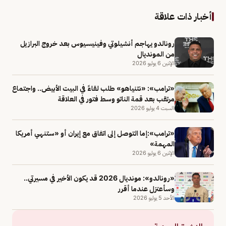
أخبار ذات علاقة
رونالدو يهاجم أنشيلوتي وفينيسيوس بعد خروج البرازيل
من المونديال
الإثنين 6 يوليو 2026
«ترامب»: «نتنياهو» طلب لقاءً في البيت الأبيض.. واجتماع
مرتقب بعد قمة الناتو وسط فتور في العلاقة
السبت 4 يوليو 2026
«ترامب»:إما التوصل إلى اتفاق مع إيران أو «ستنهي أمريكا
المهمة»
الإثنين 6 يوليو 2026
«رونالدو»: مونديال 2026 قد يكون الأخير في مسيرتي..
وسأعتزل عندما أقرر
الأحد 5 يوليو 2026