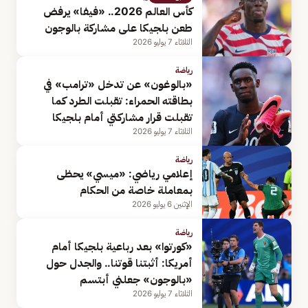
كأس العالم 2026.. «فيفا» يرفض
طعن بلجيكا على مشاركة بالوجون
الثلاثاء 7 يوليو 2026
رياضة
«بالوغون» عن تدخل «ترامب» في
بطاقته الحمراء: تقبلت الطرد كما
تقبلت قرار مشاركتي أمام بلجيكا
الثلاثاء 7 يوليو 2026
رياضة
إعلامي رياضي: «ميسي» يحظى
بمعاملة خاصة من الحكام
الإثنين 6 يوليو 2026
رياضة
«كورتوا» بعد رباعية بلجيكا أمام
أمريكا: أثبتنا قوتنا.. والجدل حول
«بالوجون» جعلني أبتسم
الثلاثاء 7 يوليو 2026