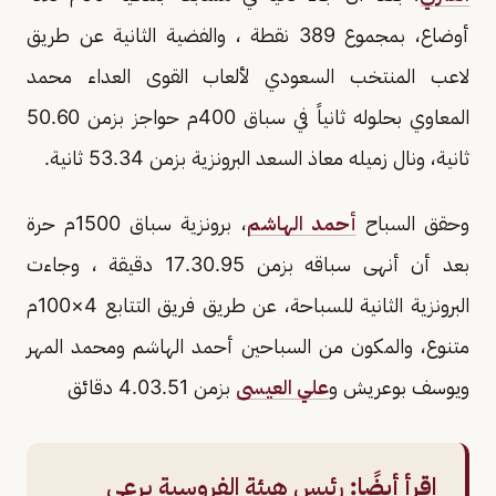
أوضاع، بمجموع 389 نقطة ، والفضية الثانية عن طريق
لاعب المنتخب السعودي لألعاب القوى العداء محمد
المعاوي بحلوله ثانياً في سباق 400م حواجز بزمن 50.60
ثانية، ونال زميله معاذ السعد البرونزية بزمن 53.34 ثانية.
وحقق السباح
أحمد الهاشم
، برونزية سباق 1500م حرة
بعد أن أنهى سباقه بزمن 17.30.95 دقيقة ، وجاءت
البرونزية الثانية للسباحة، عن طريق فريق التتابع 4×100م
متنوع، والمكون من السباحين أحمد الهاشم ومحمد المهر
ويوسف بوعريش و
علي العيسى
بزمن 4.03.51 دقائق
اقرأ أيضًا:
رئيس هيئة الفروسية يرعى