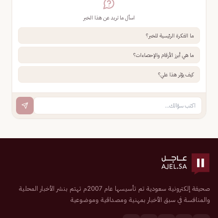
اسأل ما تريد عن هذا الخبر
ما الفكرة الرئيسية للخبر؟
ما هي أبرز الأرقام والإحصاءات؟
كيف يؤثر هذا علي؟
صحيفة إلكترونية سعودية تم تأسيسها عام 2007م تهتم بنشر الأخبار المحلية
والمنافسة في سبق الأخبار بمهنية ومصداقية وموضوعية