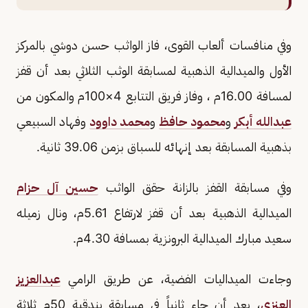
وفي منافسات ألعاب القوى، فاز الواثب حسن دوشي بالمركز
الأول والميدالية الذهبية لمسابقة الوثب الثلاثي بعد أن قفز
لمسافة 16.00م ، وفاز فريق التتابع 4×100م والمكون من
عبدالله أبكر
و
محمود حافظ
و
محمد داوود
وفهاد السبيعي
بذهبية المسابقة بعد إنهائه للسباق بزمن 39.06 ثانية.
وفي مسابقة القفز بالزانة حقق الواثب
حسين آل حزام
الميدالية الذهبية بعد أن قفز لارتفاع 5.61م، ونال زميله
سعيد مبارك الميدالية البرونزية بمسافة 4.30م.
وجاءت الميداليات الفضية، عن طريق الرامي
عبدالعزيز
العنزي
، بعد أن جاء ثانياً في مسابقة بندقية 50م ثلاثة