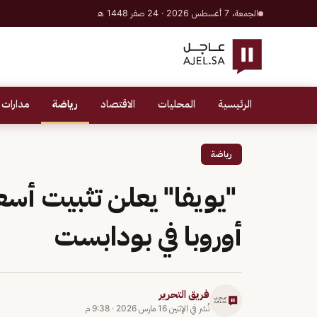
الجمعة، 7 أغسطس 2026 · 24 صفر 1448 هـ
الرئيسية
المحليات
الاقتصاد
رياضة
مدارات 
رياضة
"يويفا" يعلن تثبيت أسعا
أوروبا في بودابست
فريق التحرير
نُشر في
الإثنين 16 مارس 2026
·
9:38 م