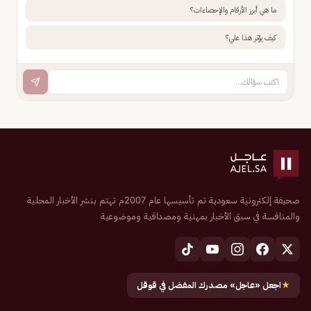
ما هي أبرز الأرقام والإحصاءات؟
كيف يؤثر هذا علي؟
صحيفة إلكترونية سعودية تم تأسيسها عام 2007م تهتم بنشر الأخبار المحلية
والمنافسة في سبق الأخبار بمهنية ومصداقية وموضوعية
★
اجعل «عاجل» مصدرك المفضل في قوقل