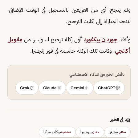
ولم ينجح أي من الفريقين بالتسجيل في الوقت الإضافي،
لتتجه المباراة إلى ركلات الترجيح.
وأنقذ
جوردان بيكفورد
أول ركلة ترجيح لسويسرا من
مانويل
أكانجي
، وكانت تلك الركلة حاسمة في فوز إنجلترا.
ناقش الخبر مع الذكاء الاصطناعي
Grok
Claude
Gemini
ChatGPT
وَرَد في الخبر
إنجلترا
سويسرا
بوكايو ساكا
مكان
مكان
شخصية