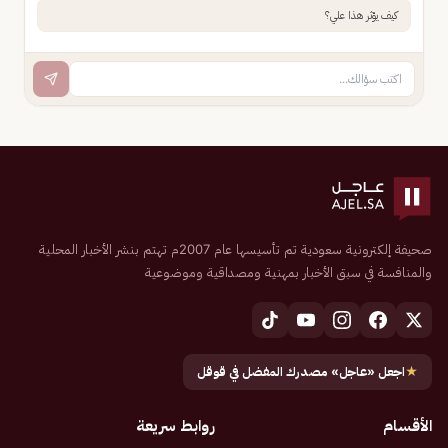
كيف يؤثر هذا علي؟
صحيفة إلكترونية سعودية تم تأسيسها عام 2007م تهتم بنشر الأخبار المحلية
والمنافسة في سبق الأخبار بمهنية ومصداقية وموضوعية
★
اجعل «عاجل» مصدرك المفضل في قوقل
الأقسام
روابط سريعة