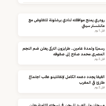
رودري يمنح موافقته لنادي برشلونة للتفاوض مع
مانشستر سيتي
قبل 1 يوم
رسميًا ولمدة عامين.. طرابزون التركى يعلن ضم النجم
المصرى محمد صلاح إلى صفوفه
قبل 2 يوم
الفيفا يجدد دعمه الكامل لإنفانتينو عقب اجتماع
طارئ في المغرب
قبل 2 يوم
مهرجان ولي العهد للهجن في نسخته الثامنة يعلن