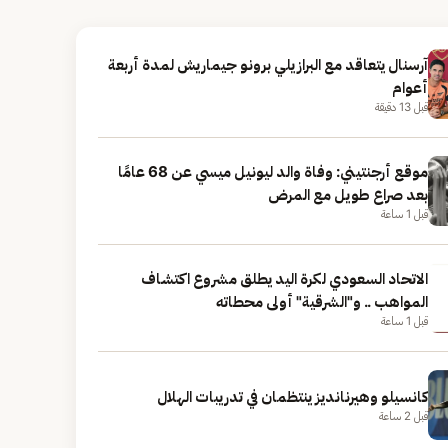
آرسنال يتعاقد مع البرازيلي برونو جيماريش لمدة أربعة
أعوام
قبل 13 دقيقة
موقع أرجنتيني: وفاة والد ليونيل ميسي عن 68 عامًا
بعد صراع طويل مع المرض
قبل 1 ساعة
الاتحاد السعودي لكرة اليد يطلق مشروع اكتشاف
المواهب .. و"الشرقية" أولى محطاته
قبل 1 ساعة
كانسيلو وهيرنانديز ينتظمان في تدريبات الهلال
قبل 2 ساعة