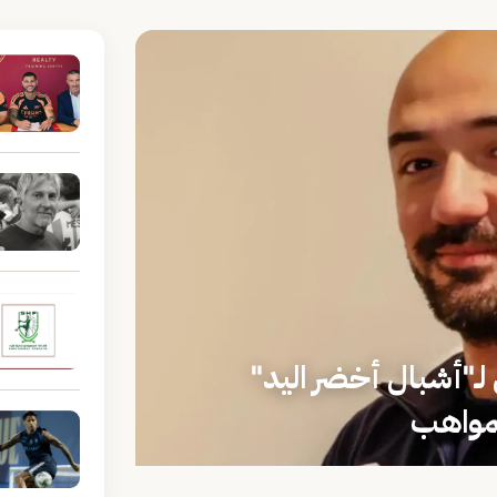
لـ"أشبال أخضر اليد"
مواهب