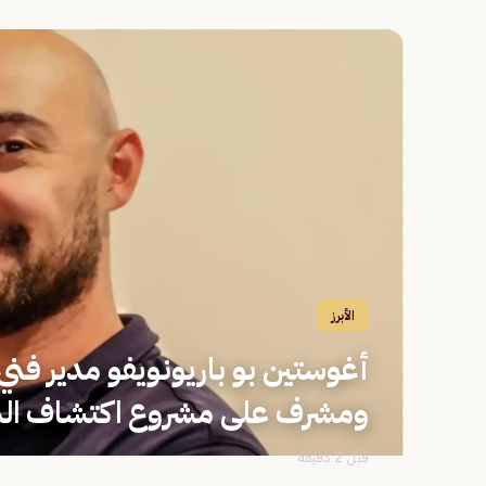
الأبرز
أغوستين بو باريونويفو مدير فني 
ومشرف على مشروع اكتشاف ال
قبل 2 دقيقة