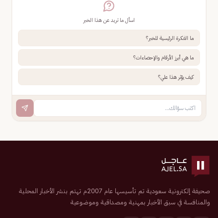
اسأل ما تريد عن هذا الخبر
ما الفكرة الرئيسية للخبر؟
ما هي أبرز الأرقام والإحصاءات؟
كيف يؤثر هذا علي؟
صحيفة إلكترونية سعودية تم تأسيسها عام 2007م تهتم بنشر الأخبار المحلية
والمنافسة في سبق الأخبار بمهنية ومصداقية وموضوعية