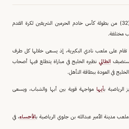
تقام اليوم, 3 مواجهات ضمن منافسات دور الـ (32) من بطولة كأس خادم الحرمين الشريفين لكرة القدم
 تقام على ملعب نادي البكيرية، إذ يسعى خلالها كل طرف
يستضيف
الطائي
نظيره الخليج في مباراة يتطلع فيها أصحاب
لخليج في العودة ببطاقة التأهل.
 الرياضية ب
أبها
مواجهة قوية بين أبها والشباب، ويسعى
ملعب مدينة الأمير عبدالله بن جلوي الرياضية ب
الأحساء
، في