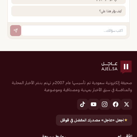
كيف يؤثر هذا علي؟
صحيفة إلكترونية سعودية تم تأسيسها عام 2007م تهتم بنشر الأخبار المحلية
والمنافسة في سبق الأخبار بمهنية ومصداقية وموضوعية
★
اجعل «عاجل» مصدرك المفضل في قوقل
الأقسام
روابط سريعة