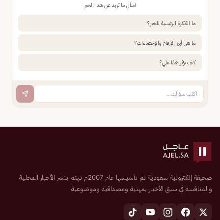
اسأل ما تريد عن هذا الخبر
ما الفكرة الرئيسية للخبر؟
ما هي أبرز الأرقام والإحصاءات؟
كيف يؤثر هذا علي؟
صحيفة إلكترونية سعودية تم تأسيسها عام 2007م تهتم بنشر الأخبار المحلية
والمنافسة في سبق الأخبار بمهنية ومصداقية وموضوعية