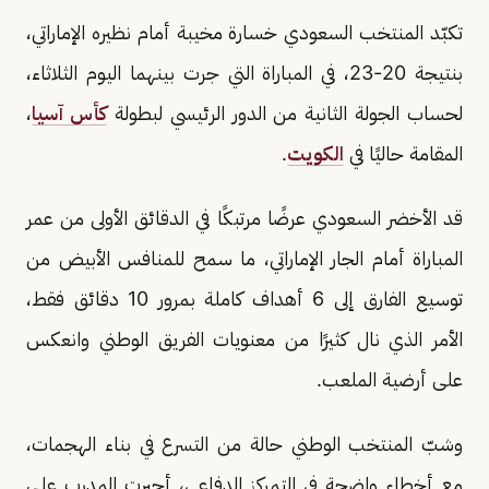
تكبّد المنتخب السعودي خسارة مخيبة أمام نظيره الإماراتي،
بنتيجة 20-23، في المباراة التي جرت بينهما اليوم الثلاثاء،
لحساب الجولة الثانية من الدور الرئيسي لبطولة
كأس آسيا
،
المقامة حاليًا في
الكويت
.
قد الأخضر السعودي عرضًا مرتبكًا في الدقائق الأولى من عمر
المباراة أمام الجار الإماراتي، ما سمح للمنافس الأبيض من
توسيع الفارق إلى 6 أهداف كاملة بمرور 10 دقائق فقط،
الأمر الذي نال كثيرًا من معنويات الفريق الوطني وانعكس
على أرضية الملعب.
وشبّ المنتخب الوطني حالة من التسرع في بناء الهجمات،
مع أخطاء واضحة في التمركز الدفاعي، أجبرت المدرب على