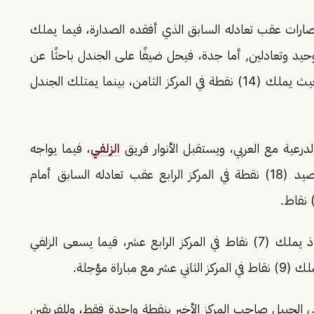
نتصارات عقب تعادله السابق الذي أفقده الصدارة، فيما يملك
 فوز وحيد وتعادلين, أما جدة، فيحل ضيفًا على الجندل باحثًا عن
فوزه الخامس هذا الموسم بعد تعادلين متتاليين، حيث يملك (14) نقطة في المركز الثامن، بينما يمتلك الجندل
درعية مع العربي، ويستقبل الأنوار فريق
الزلفي
، فيما يواجه
, ويدخل الدرعية اللقاء برصيد (18) نقطة في المركز الرابع عقب تعادله السابق أمام
ويبحث الأنوار عن فوزه الأول منذ الجولة الرابعة، إذ يملك (7) نقاط في المركز الرابع عشر، فيما يسعى الزلفي
كز الثاني عشر مع مباراة مؤجلة.
تيب بـ(12) نقطة ضيفًا على الجبيل صاحب المركز الأخير بنقطة واحدة فقط، وللفريقين