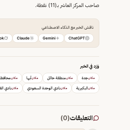
صاحب المركز العاشر بـ(11) نقطة.
ناقش الخبر مع الذكاء الاصطناعي
ok
Claude
Gemini
ChatGPT
وَرَد في الخبر
جدة
منطقة حائل
أبها
محافظة 
مكان
مكان
مكان
مكان
البكيرية
نادي الوحدة السعودي
نادي الف
مكان
مكان
مكان
التعليقات
(
0
)