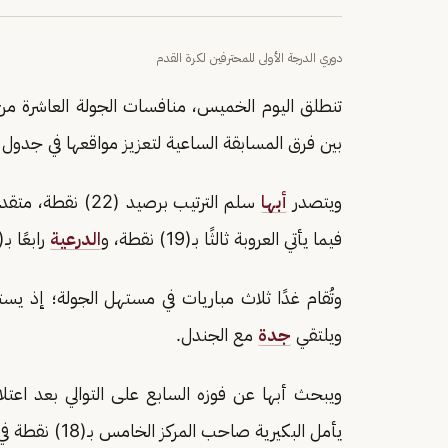
دوري الدرجة الأولى للمحترفين لكرة القدم
تنطلق اليوم الخميس، منافسات الجولة العاشرة من د
بين فرق المسابقة الساعية لتعزيز مواقعها في جدول ا
ويتصدر
أبها
سلم الترتيب برصيد (22) نقطة، متقدمًا بنقطة واحدة على
فيما يأتي العروبة ثالثًا بـ(19) نقطة، و
الدرعية
رابعًا بـ(18) نقطة.
وتُقام غدًا ثلاث مباريات في مستهل الجولة؛ إذ يس
ويلتقي
جدة
مع الجندل.
ويبحث أبها عن فوزه السابع على التوالي بعد اعتلائه
يأمل البكيرية صاحب المركز الخامس بـ(18) نقطة في تحقيق انتصاره السادس تواليًا.