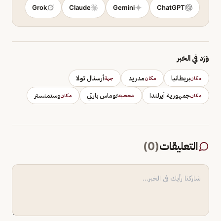
Grok
Claude
Gemini
ChatGPT
وَرَد في الخبر
بريطانيا
مدريد
أرسنال تولا
مكان
مكان
جهة
جمهورية أيرلندا
توماس بارتي
وستمنستر
مكان
شخصية
مكان
التعليقات
(
0
)