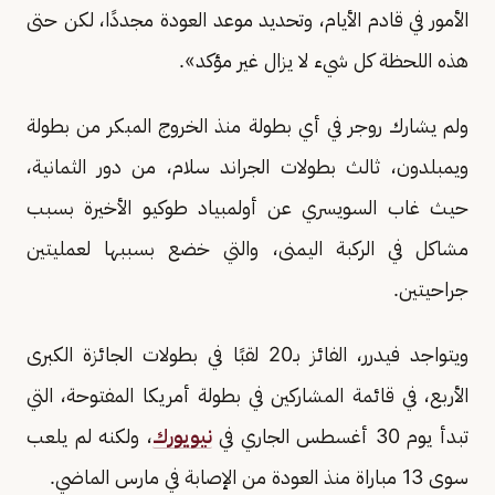
الأمور في قادم الأيام، وتحديد موعد العودة مجددًا، لكن حتى
هذه اللحظة كل شيء لا يزال غير مؤكد».
ولم يشارك روجر في أي بطولة منذ الخروج المبكر من بطولة
ويمبلدون، ثالث بطولات الجراند سلام، من دور الثمانية،
حيث غاب السويسري عن أولمبياد طوكيو الأخيرة بسبب
مشاكل في الركبة اليمنى، والتي خضع بسببها لعمليتين
جراحيتين.
ويتواجد فيدرر، الفائز بـ20 لقبًا في بطولات الجائزة الكبرى
الأربع، في قائمة المشاركين في بطولة أمريكا المفتوحة، التي
تبدأ يوم 30 أغسطس الجاري في
نيويورك
، ولكنه لم يلعب
سوى 13 مباراة منذ العودة من الإصابة في مارس الماضي.