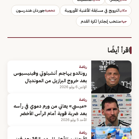
النرويج في مسابقة الأغنية الأوروبية
جوردان هندرسون
مكان
شخصية
منتخب إنجلترا لكرة القدم
جهة
اقرأ أيضًا
رياضة
رونالدو يهاجم أنشيلوتي وفينيسيوس
بعد خروج البرازيل من المونديال
الإثنين 6 يوليو 2026
رياضة
«ميسي» يعاني من ورم دموي في رأسه
بعد ضربة قوية أمام الرأس الأخضر
الأحد 5 يوليو 2026
رياضة
الأرجنتين تتأهل إلى دور الـ16 بعد فوز