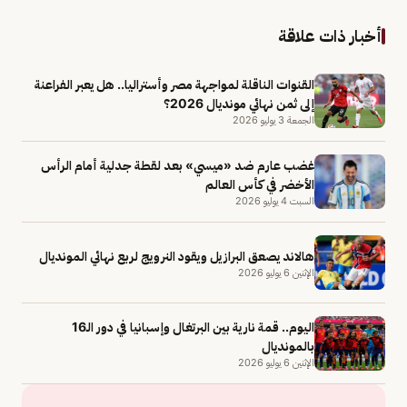
أخبار ذات علاقة
القنوات الناقلة لمواجهة مصر وأستراليا.. هل يعبر الفراعنة
إلى ثمن نهائي مونديال 2026؟
الجمعة 3 يوليو 2026
غضب عارم ضد «ميسي» بعد لقطة جدلية أمام الرأس
الأخضر في كأس العالم
السبت 4 يوليو 2026
هالاند يصعق البرازيل ويقود النرويج لربع نهائي المونديال
الإثنين 6 يوليو 2026
اليوم.. قمة نارية بين البرتغال وإسبانيا في دور الـ16
بالمونديال
الإثنين 6 يوليو 2026