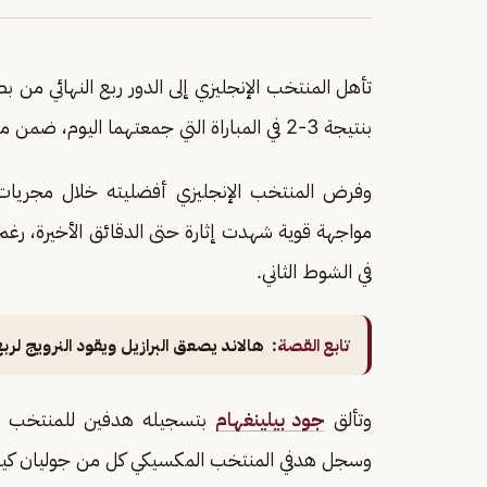
تأهل المنتخب الإنجليزي إلى الدور ربع النهائي من ب
بنتيجة 3-2 في المباراة التي جمعتهما اليوم، ضمن منافسات دور الـ16 من البطولة.
وفرض المنتخب الإنجليزي أفضليته خلال مجريات ال
مواجهة قوية شهدت إثارة حتى الدقائق الأخيرة، رغم
في الشوط الثاني.
تابع القصة:
هالاند يصعق البرازيل ويقود النرويج لربع
وتألق
جود بيلينغهام
بتسجيله هدفين للمنتخب ا
وسجل هدفي المنتخب المكسيكي كل من جوليان كين