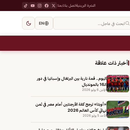
النشرة البريدية
اتصل بنا
تابعنا:
ابحث في عاجل…
EN
أخبار ذات علاقة
اليوم.. قمة نارية بين البرتغال وإسبانيا في دور
الـ16 بالمونديال
الإثنين 6 يوليو 2026
«أوبتا» ترجح كفة الأرجنتين أمام مصر في ثمن
نهائي كأس العالم 2026
الأحد 5 يوليو 2026
إرلينغ هالاند يواصل التألق ويتقاسم صدارة