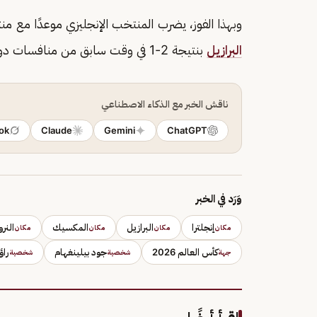
وبهذا الفوز، يضرب المنتخب الإنجليزي موعدًا مع 
البرازيل
بنتيجة 2-1 في وقت سابق من منافسات دور الـ16.
ناقش الخبر مع الذكاء الاصطناعي
ok
Claude
Gemini
ChatGPT
وَرَد في الخبر
إنجلترا
البرازيل
المكسيك
النر
مكان
مكان
مكان
مكان
كأس العالم 2026
جود بيلينغهام
راؤ
جهة
شخصية
شخصية