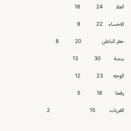
العلا 24 18
الاحساء 22 9
حفر الباطن 20 8
بيشة 30 13
الوجه 23 12
رفحا 18 5
القريات 15 2