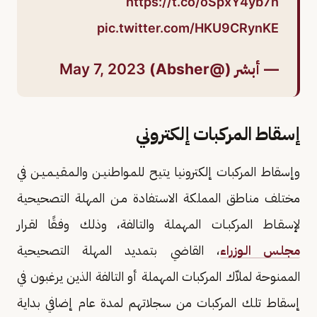
https://t.co/oSpxY4yb7n
pic.twitter.com/HKU9CRynKE
— أبشر (@Absher)
May 7, 2023
إسقاط المركبات إلكتروني
وإسقاط المركبات إلكترونيا يتيح للمـواطنيـن والـمـقـيـمـيـن في
مختلف مناطق المملكة الاستفادة مـن المهلة التصحيحية
لإسقـاط المركبـات المهملة والتالفة، وذلك وفـقًا لقـرار
مجلـس الـوزراء
، القاضي بتمديد المهلة التصحيحية
الممنوحة لملاّك المركبات المهملة أو التالفة الذين يرغبون في
إسقاط تلك المركبات من سجلاتهم لمدة عام إضافي بداية