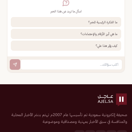
اسأل ما تريد عن هذا الخبر
ما الفكرة الرئيسية للخبر؟
ما هي أبرز الأرقام والإحصاءات؟
كيف يؤثر هذا علي؟
صحيفة إلكترونية سعودية تم تأسيسها عام 2007م تهتم بنشر الأخبار المحلية
والمنافسة في سبق الأخبار بمهنية ومصداقية وموضوعية