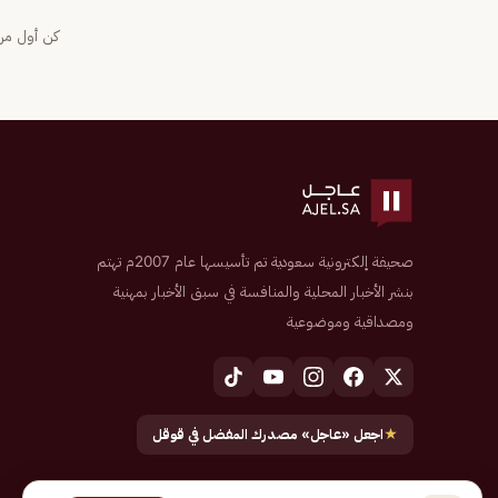
كن أول من 
صحيفة إلكترونية سعودية تم تأسيسها عام 2007م تهتم
بنشر الأخبار المحلية والمنافسة في سبق الأخبار بمهنية
ومصداقية وموضوعية
★
اجعل «عاجل» مصدرك المفضل في قوقل