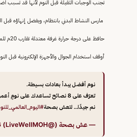
تجنب الوجبات الثقيلة قبل النوم لأنها قد تسبب اض
مارس النشاط البدني بانتظام، ويفضل إنهاؤه قبل ا
حافظ على درجة حرارة غرفة معتدلة تقارب 20م للمساعدة على نوم أفضل
أوقف استخدام الجوال والأجهزة الإلكترونية قبل النوم بـ30 دقيقة على ا
نوم أفضل يبدأ بعادات بسيطة.
تعرّف على 8 نصائح تساعدك على نومٍ أعمق وراحةٍ أكبر. 🌙
نم جيدًا… لتعش بصحة
#اليوم_العالمي_للنو
— عش بصحة (@LiveWellMOH)
6