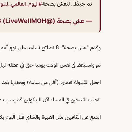
نم جيدًا… لتعش بصحة
#اليوم_العالمي_للنو
— عش بصحة (@LiveWellMOH)
6
وقدم "عش بصحة"، 8 نصائح تساعد على نومٍ أعمق وراحةٍ أكبر، وهى:
نم واستيقظ في نفس الوقت يوميا حتى في عطلة نهاية
اجعل القيلولة قصيرة (أقل من ساعة) وتجنبها بعد الساعة
تجنب التدخين في المساء لأن النيكوتين قد يسبب صع
امتنع عن الكافيين مثل القهوة والشاي قبل النوم بـ6 ساعات