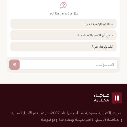
اسأل ما تريد عن هذا الخبر
ما الفكرة الرئيسية للخبر؟
ما هي أبرز الأرقام والإحصاءات؟
كيف يؤثر هذا علي؟
صحيفة إلكترونية سعودية تم تأسيسها عام 2007م تهتم بنشر الأخبار المحلية
والمنافسة في سبق الأخبار بمهنية ومصداقية وموضوعية