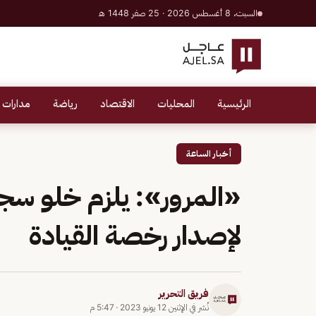
السبت، 8 أغسطس 2026 · 25 صفر 1448 هـ
الرئيسية
المحليات
الاقتصاد
رياضة
مدارات 
أخبار الساعة
«المرور»: يلزم خلو سج
لإصدار رخصة القيادة
فريق التحرير
نُشر في
الإثنين 12 يونيو 2023
·
5:47 م