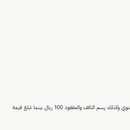
تبلغ قيمة رسم الرخصة السنوي ورسم التجديد السنوي وكذلك رسم التالف والمفقود 100 ريال بينما تبلغ قيمة