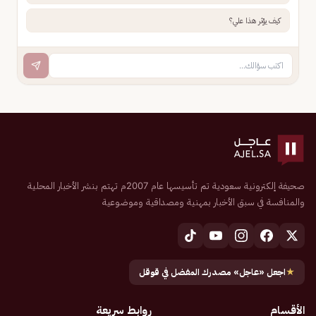
كيف يؤثر هذا علي؟
صحيفة إلكترونية سعودية تم تأسيسها عام 2007م تهتم بنشر الأخبار المحلية
والمنافسة في سبق الأخبار بمهنية ومصداقية وموضوعية
★
اجعل «عاجل» مصدرك المفضل في قوقل
الأقسام
روابط سريعة