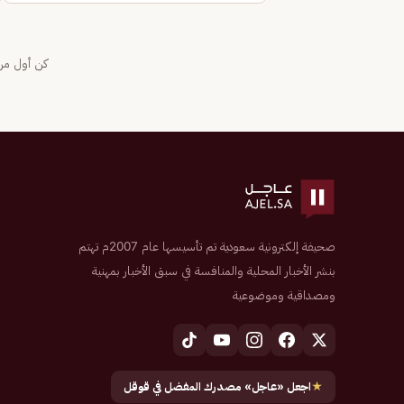
كن أول من 
صحيفة إلكترونية سعودية تم تأسيسها عام 2007م تهتم
بنشر الأخبار المحلية والمنافسة في سبق الأخبار بمهنية
ومصداقية وموضوعية
★
اجعل «عاجل» مصدرك المفضل في قوقل