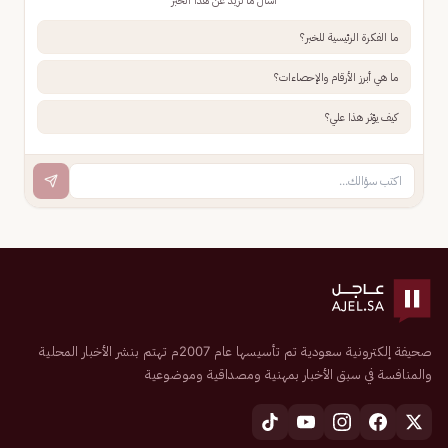
اسأل ما تريد عن هذا الخبر
ما الفكرة الرئيسية للخبر؟
ما هي أبرز الأرقام والإحصاءات؟
كيف يؤثر هذا علي؟
صحيفة إلكترونية سعودية تم تأسيسها عام 2007م تهتم بنشر الأخبار المحلية
والمنافسة في سبق الأخبار بمهنية ومصداقية وموضوعية