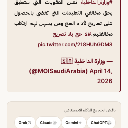
#وزارة_الداخلية
تعلن العقوبات التي ستطبق
بحق مخالفي التعليمات التي تقضي بالحصول
على تصريح لأداء الحج ومن يسهل لهم ارتكاب
مخالفتهم.
#لا_حج_بلا_تصريح
pic.twitter.com/218HUhGDM8
— وزارة الداخلية 🇸🇦
(@MOISaudiArabia)
April 14,
2026
ناقش الخبر مع الذكاء الاصطناعي
Grok
Claude
Gemini
ChatGPT