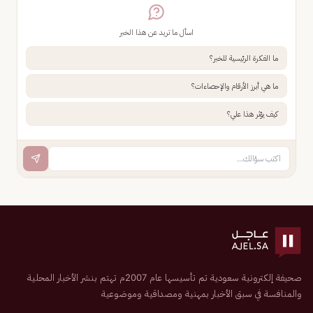
اسأل ما تريد عن هذا الخبر
ما الفكرة الرئيسية للخبر؟
ما هي أبرز الأرقام والإحصاءات؟
كيف يؤثر هذا علي؟
صحيفة إلكترونية سعودية تم تأسيسها عام 2007م تهتم بنشر الأخبار المحلية
والمنافسة في سبق الأخبار بمهنية ومصداقية وموضوعية