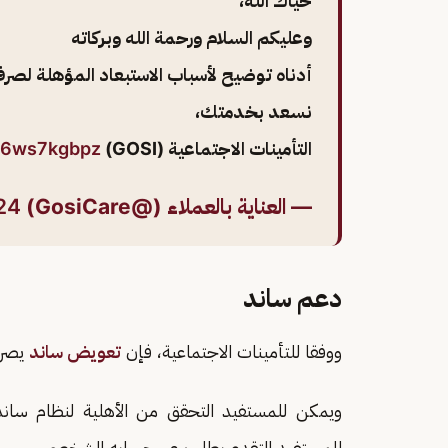
حياك الله،
وعليكم السلام ورحمة الله وبركاته
أدناه توضيح لأسباب الاستبعاد المؤهلة لصر
نسعد بخدمتك،
التأمينات الاجتماعية (GOSI)
/g6ws7kgbpz
— العناية بالعملاء (@GosiCare)
24
دعم ساند
ووفقا للتأمينات الاجتماعية، فإن
تعويض ساند
يصرف
ويمكن للمستفيد التحقق من الأهلية لنظام ساند
للمستفيد التقدم بطلب عبر حسابه الشخصي.