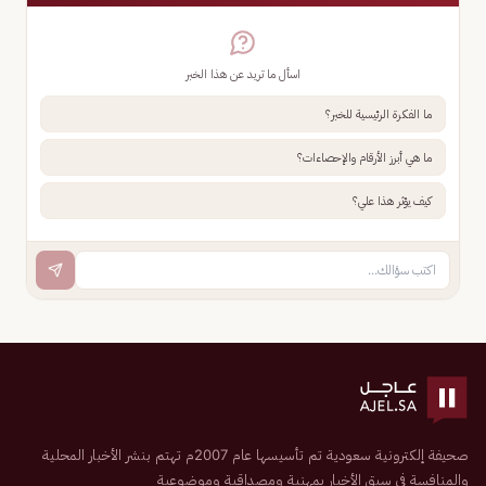
اسأل ما تريد عن هذا الخبر
ما الفكرة الرئيسية للخبر؟
ما هي أبرز الأرقام والإحصاءات؟
كيف يؤثر هذا علي؟
صحيفة إلكترونية سعودية تم تأسيسها عام 2007م تهتم بنشر الأخبار المحلية
والمنافسة في سبق الأخبار بمهنية ومصداقية وموضوعية