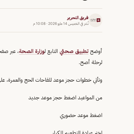
فريق التحرير
نُشر في
الخميس 14 مايو 2026
·
10:08 م
أوضح
تطبيق صحتي
التابع ل
وزارة الصحة
، عبر صف
لرحلة أصح.
وتأتي خطوات حجز موعد للقاحات الحج والعمرة، على 
من المواعيد اضغط حجز موعد جديد
اضغط موعد حضوري
اختر عيادة التطعيم للكبار