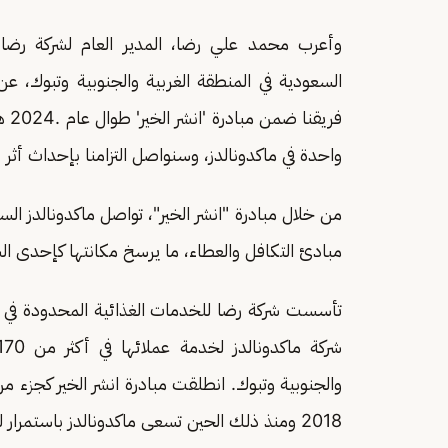
وأعرب محمد علي رضا، المدير العام لشركة رضا ل
السعودية في المنطقة الغربية والجنوبية وتبوك، عن اع
فري
واحدة في ماكدونالدز، وسنواصل التزامنا بإحداث أثر 
من خلال مبادرة "انشر الخير"، تواصل ماكدونالدز ا
مبادئ التكافل والعطاء، ما يرسخ مكانتها كإحدى الش
والجنوبية وتبوك. انطلقت مبادرة انشر الخير كجزء 
2018 ومنذ ذلك الحين تسعى ماكدونالدز باستمرار لدعم المجتمع بنشر الخير ومساعدة الغير.