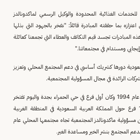
لخدمات الغذائية المحدودة والوكيل الرسمي لماكدونالدز
تزازه بما حققته المبادرة قائلاً: "نفخر بالجهود التي بذلها
قنا ضمن مبادرة 'انشر الخير' طوال عام .2024 هذه المبادرات تجسد قيم التكاتف والعطاء التي تجمعنا كعائلة
إيجابي ومستدام في مجتمعاتنا."
لسعودية دورها كشريك أساسي في دعم المجتمع المحلي وتعزيز
ركات الرائدة في مجال المسؤولية المجتمعية.
تأسست شركة رضا للخدمات الغذائية المحدودة في عام 1994 وكان أول فرع في حي الحمراء بجدة واليوم تفتخر
شركة ماكدونالدز لخدمة عملائها في أكثر من 170 فرع حول المملكة العربية السعودية في المنطقة الغربية
من مسؤولية ماكدونالدز المجتمعية تجاه مجتمعها المحلي عام