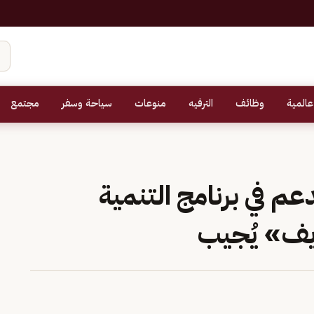
عالمية
وظائف
الترفيه
منوعات
سياحة وسفر
مجتمع
م في برنامج التنمية
يف» يُجيب