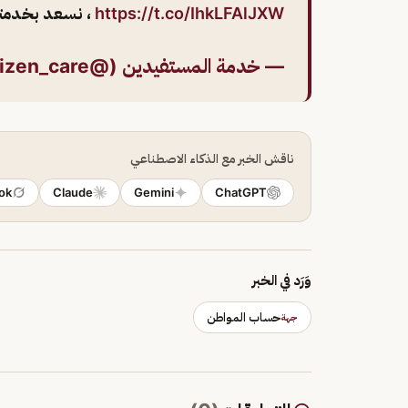
https://t.co/IhkLFAlJXW
، نسعد بخدم
— خدمة المستفيدين (@Citizen_care)
ناقش الخبر مع الذكاء الاصطناعي
ok
Claude
Gemini
ChatGPT
وَرَد في الخبر
حساب المواطن
جهة