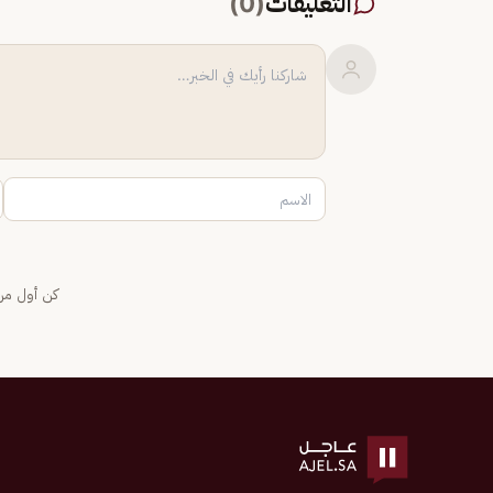
التعليقات
(
0
)
كن أول من 