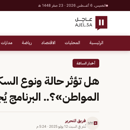
الخميس، 6 أغسطس 2026 · 23 صفر 1448 هـ
الرئيسية
المحليات
الاقتصاد
رياضة
مدارات 
أخبار الساعة
هل تؤثر حالة ونوع ال
المواطن»؟.. البرنامج ي
فريق التحرير
نُشر في
السبت 12 يوليو 2025
·
5:24 م