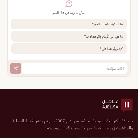
اسأل ما تريد عن هذا الخبر
ما الفكرة الرئيسية للخبر؟
ما هي أبرز الأرقام والإحصاءات؟
كيف يؤثر هذا علي؟
صحيفة إلكترونية سعودية تم تأسيسها عام 2007م تهتم بنشر الأخبار المحلية
والمنافسة في سبق الأخبار بمهنية ومصداقية وموضوعية