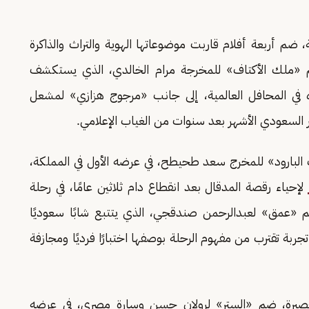
ة، ضم أربعة أفلام قاربت موضوعاتها الهوية والتراث والذاكرة
لم «ملك الأكتاف» للمخرجة مرام الخالدي، الذي يستكشف
 في المحافل العالمية، إلى جانب «مرجوج هزازي» لمشعل
 السعودي الأشهر بعد سنوات من الغياب الإعلامي.
البارود» للمخرج سعد طحيطح، في عرضه الأول في المملكة،
لإحياء رقصة المدقال بعد انقطاع دام ثلاثين عامًا، في رحلة
يلم «عمق» لعبدالرحمن صندقجي، الذي يتتبع شابًا سعوديًا
جربة تقترب من مفهوم الرحلة بوصفها اختبارًا فرديًا ومجازفة
 القصيرة، ضم «الستر» لرولان حسن وسارة مصري، في عرضه