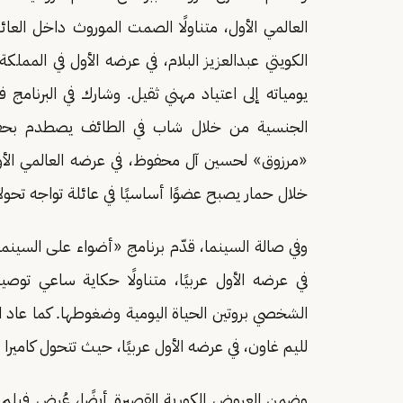
العالمي الأول، متناولًا الصمت الموروث داخل الع
الكويتي عبدالعزيز البلام، في عرضه الأول في الممل
يومياته إلى اعتياد مهني ثقيل. وشارك في البرنامج
الجنسية من خلال شاب في الطائف يصطدم بحقو
«مرزوق» لحسين آل محفوظ، في عرضه العالمي الأول،
خلال حمار يصبح عضوًا أساسيًا في عائلة تواجه تحولا
وفي صالة السينما، قدّم برنامج «أضواء على السينما 
في عرضه الأول عربيًا، متناولًا حكاية ساعي توص
الشخصي بروتين الحياة اليومية وضغوطها. كما عاد 
لليم غاون، في عرضه الأول عربيًا، حيث تتحول كاميرا 