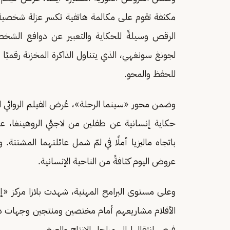
مكثفة تقوم على مكالمة هاتفية تكسر عزلة شخصية
الرقص وسيلةً للحكاية والتعبير عن دوافع الشخص
لجونغ سونغهي، الذي يتناول الذاكرة المخزنة رقميًا و
للحفظ والمحو.
وضمن محور «سينما الرحلة»، عُرض الفيلم الروائي ال
حكاية إنسانية عن طفلين من لاجئي الروهينغا، 
باتجاه ماليزيا أملًا في لمّ شمل عائلتهما المشتتة. 
عروض اليوم كثافةً من الناحية الإنسانية.
وعلى مستوى البرامج المهنية، شهدت بلازا مركز 
الأفلام مشاريعهم أمام مختصين ومنتجين وجهات د
فرص انتقالها إلى مراحل الإنتاج والعرض.