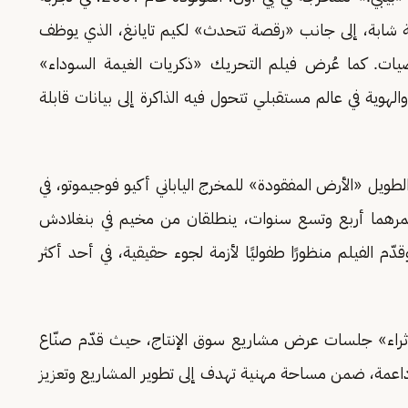
 شابة، إلى جانب «رقصة تتحدث» لكيم تايانغ، الذي يوظف
يات. كما عُرض فيلم التحريك «ذكريات الغيمة السوداء»
الهوية في عالم مستقبلي تتحول فيه الذاكرة إلى بيانات قابلة
طويل «الأرض المفقودة» للمخرج الياباني أكيو فوجيموتو، في
عمرهما أربع وتسع سنوات، ينطلقان من مخيم في بنغلادش
وقدّم الفيلم منظورًا طفوليًا لأزمة لجوء حقيقية، في أحد أكثر
«إثراء» جلسات عرض مشاريع سوق الإنتاج، حيث قدّم صنّاع
اعمة، ضمن مساحة مهنية تهدف إلى تطوير المشاريع وتعزيز