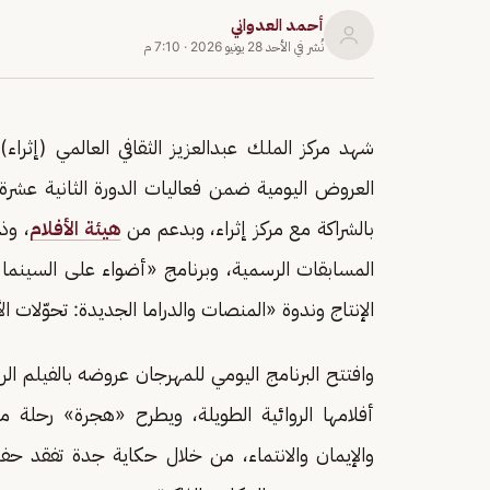
أحمد العدواني
نُشر في
الأحد 28 يونيو 2026
·
7:10 م
شهد مركز الملك عبدالعزيز الثقافي العالمي (إثراء
العروض اليومية ضمن فعاليات الدورة الثانية عشر
بالشراكة مع مركز إثراء، وبدعم من
هيئة الأفلام
، وذ
المسابقات الرسمية، وبرنامج «أضواء على السينم
الإنتاج وندوة «المنصات والدراما الجديدة: تحوّلات ا
وافتتح البرنامج اليومي للمهرجان عروضه بالفيلم ا
أفلامها الروائية الطويلة، ويطرح «هجرة» رحلة مر
والإيمان والانتماء، من خلال حكاية جدة تفقد حف