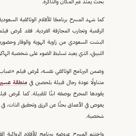
بحث يمتد عبر المكان والذاكرة.
كما شهد المسرح برنامجًا للأفلام الوثائقية السعودي
الرقمية وتجارب المجازفة الفردية. فقد عُرض في
البشت السعودي من زاوية الهوية والوقار وحضوره
الثبيتي، الذي يعيد تسليط الضوء على شخصية الهاكر
وضمن البرنامج الوثائقي نفسه، عُرض فيلم «ضباب 
متناولًا عودة رجال قبيلة بلحصين في
منطقة عسير
يقودها المخرج بوصفه ابنًا للقبيلة. كما عُرض ف
يغوص في الأعماق بحثًا عن الرزق وتحقيق الذات، في ت
شخصية.
واختتم المسرح عروضه ببرنامج للأفلام الروائية