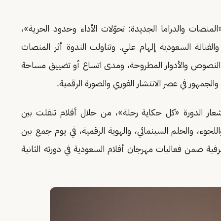
لمنصات والدراما الجديدة: تحوّلات الأداء وحدود الحرية»،
الفنانة السعودية إلهام علي. وتناولت الندوة أثر المنصات
عة النصوص والأدوار المطروحة، ومدى اتساع أو تضييق مساحة
والجمهور في عصر الانتشار الفوري والصورة الرقمية.
شعار الدورة «كل حكاية رحلة»، من خلال أفلام تنقلت بين
 واللجوء، والحلم السينمائي، والهوية الرقمية، في يوم جمع بين
عرفية ضمن فعاليات مهرجان أفلام السعودية في دورته الثانية