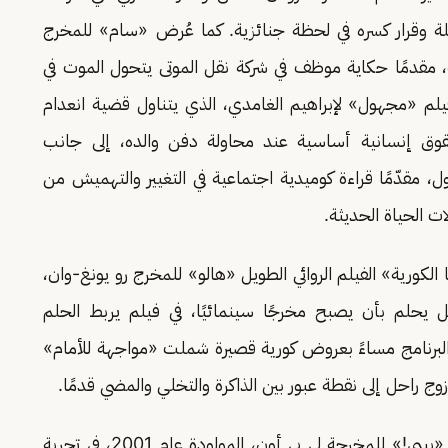
ائلة وقرار كسره في لحظة جنائزية. كما عُرض «سام» للمخرج
كة، مقدمًا حكاية موظف في شركة نقل الموتى يتحول الموت في
 فيلم «مجهول» لإبراهيم الغامدي، الذي يتناول قضية انعدام
ق إنسانية أساسية عند محاولة دفن والده، إلى جانب
 مقدّمًا قراءة كوميدية اجتماعية في التغيير والتهميش من
ت الحياة الحديثة.
الكورية» الفيلم الروائي الطويل «هالو» للمخرج رو يونغ-وان،
يل يحلم بأن يصبح مخرجًا سينمائيًا، في فيلم يربط الحلم
البرنامج مساءً بعروض كورية قصيرة شملت «مواجهة للأمام»
زوج راحل إلى نقطة عبور بين الذاكرة والتخلي والمضي قدمًا.
وضمن العروض الكورية القصيرة أيضًا، عُرض فيلم «بيبي!» للمخرجة لي يي أون، المولودة عام 2001، في تجربة