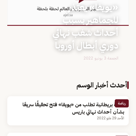
«يويفا» يعتذر
للجماهير بسبب
أحداث شغب نهائي
دوري أبطال أوروبا
الجمعة 3 يونيو 2022
أحدث أخبار الوسم
رياضة
وزيرة بريطانية تطلب من «يويفا» فتح تحقيقًا سريعًا
بشأن أحداث نهائي باريس
الأحد 29 مايو 2022