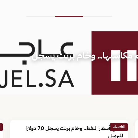
 مكاسبها.. وخام برنت يسجل
الاقتصاد
ارتفاع أسعار النفط.. وخام برنت يسجل 70 دولارا
للبرميل