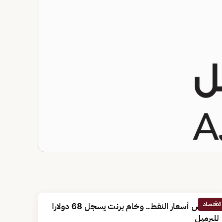
الاقتصاد
انخفاض أسعار النفط.. وخام برنت يسجل 68 دولارا
للبرميل