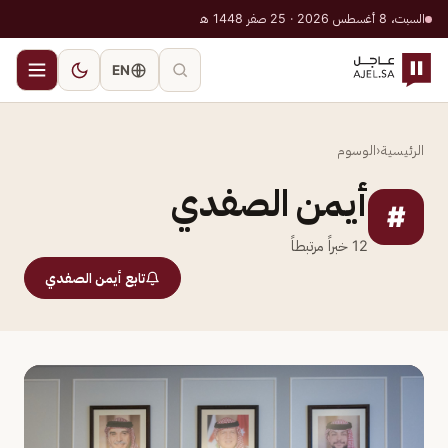
السبت، 8 أغسطس 2026 · 25 صفر 1448 هـ
EN
الرئيسية
‹
الوسوم
أيمن الصفدي
#
12
خبراً مرتبطاً
تابع أيمن الصفدي