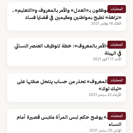
المحليات
بينهم موظفون بـ«العدل» والأمر بالمعروف و«التعليم»..
«نزاهة» تطيح بمواطنين ومقيمين في قضايا فساد
الثلاثاء 16 نوفمبر 2021
المحليات
رئيس «الأمر بالمعروف»: خطة لتوظيف العنصر النسائي
في الهيئة
الأحد 17 أكتوبر 2021
المحليات
«الأمر بالمعروف» تحذر من حساب ينتحل صفتها على
«تيك توك»
الأربعاء 22 سبتمبر 2021
المحليات
«السند» يوضح حكم لبس المرأة ملابس قصيرة أمام
النساء
الإثنين 20 سبتمبر 2021