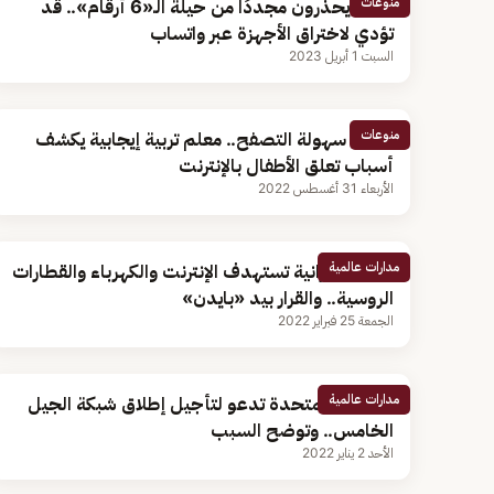
منوعات
خبراء يحذرون مجددًا من حيلة الـ«6 أرقام».. قد
تؤدي لاختراق الأجهزة عبر واتساب
السبت 1 أبريل 2023
منوعات
أبرزها سهولة التصفح.. معلم تربية إيجابية يكشف
أسباب تعلق الأطفال بالإنترنت
الأربعاء 31 أغسطس 2022
مدارات عالمية
حرب سيبرانية تستهدف الإنترنت والكهرباء والقطارات
الروسية.. والقرار بيد «بايدن»
الجمعة 25 فبراير 2022
مدارات عالمية
الولايات المتحدة تدعو لتأجيل إطلاق شبكة الجيل
الخامس.. وتوضح السبب
الأحد 2 يناير 2022