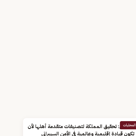
المحليات
مختص: تحقيق المملكة لتصنيفات متقدمة أهلها لأن
تكون قيادة إقليمية وعالمية في الأمن السيبراني