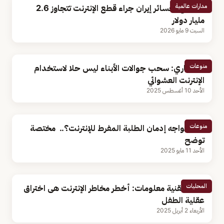
مدارات عالمية
بلومبرج: خسائر إيران جراء قطع الإنترنت تتجاوز 2.6
مليار دولار
السبت 9 مايو 2026
منوعات
استشاري: سحب جوالات الأبناء ليس حلا لاستخدام
الإنترنت العشوائي
الأحد 10 أغسطس 2025
منوعات
كيف نواجه إدمان الطلبة المفرط للإنترنت؟.. مختصة
توضح
الأحد 11 مايو 2025
المحليات
أستاذ تقنية معلومات: أخطر مخاطر الإنترنت هى اختراق
عقلية الطفل
الأربعاء 2 أبريل 2025