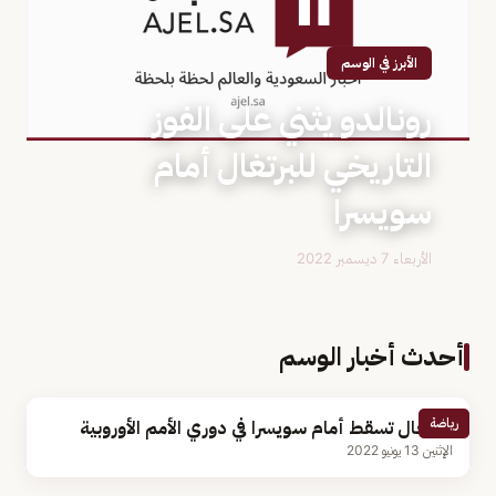
الأبرز في الوسم
رونالدو يثني على الفوز
التاريخي للبرتغال أمام
سويسرا
الأربعاء 7 ديسمبر 2022
أحدث أخبار الوسم
رياضة
البرتغال تسقط أمام سويسرا في دوري الأمم الأوروبية
الإثنين 13 يونيو 2022