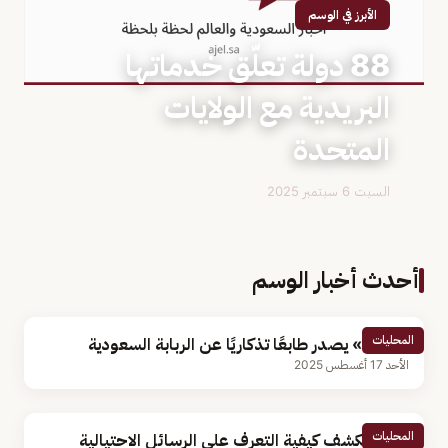
الأبرز في الوسم
88 دولة تعلّق خدماتها
البريدية مع الولايات
المتحدة
السبت 6 سبتمبر 2025
أحدث أخبار الوسم
المحليات
«البريد» يصدر طابعًا تذكاريًا عن الربابة السعودية
الأحد 17 أغسطس 2025
المحليات
البريد يكشف كيفية التعرف على الرسائل الاحتيالية