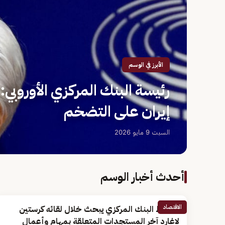
الأبرز في الوسم
رئيسة البنك المركزي الأوروبي: 
إيران على التضخم
السبت 9 مايو 2026
أحدث أخبار الوسم
الاقتصاد
محافظ البنك المركزي يبحث خلال لقائه كرستين
لاغارد آخر المستجدات المتعلقة بمهام وأعمال