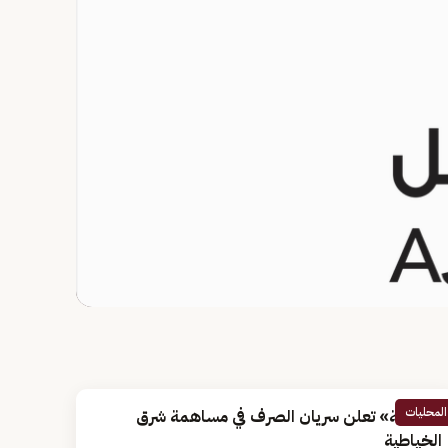
المحليات
«تصفية» تعلن سريان الصرف في مساهمة شرق
الخياطية