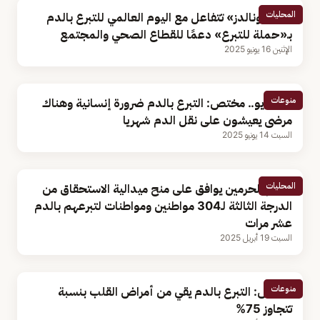
المحليات
«ماكدونالدز» تتفاعل مع اليوم العالمي للتبرع بالدم
بـ«حملة للتبرع» دعمًا للقطاع الصحي والمجتمع
الإثنين 16 يونيو 2025
منوعات
بالفيديو.. مختص: التبرع بالدم ضرورة إنسانية وهناك
مرضى يعيشون على نقل الدم شهريا
السبت 14 يونيو 2025
المحليات
خادم الحرمين يوافق على منح ميدالية الاستحقاق من
الدرجة الثالثة لـ304 مواطنين ومواطنات لتبرعهم بالدم
عشر مرات
السبت 19 أبريل 2025
منوعات
مختص: التبرع بالدم يقي من أمراض القلب بنسبة
تتجاوز 75%