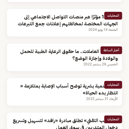
المحليات
إحالة 11 مؤثرًا عبر منصات التواصل الاجتماعي إلى
الجهات المختصة لمخالفتهم إعلانات جمع التبرعات
الجمعة 14 يونيو 2024
أخبار الساعة
للسيدات العاملات.. ما حقوق الرعاية الطبية للحمل
والولادة وإجازة الوضع؟
الخميس 29 سبتمبر 2022
المحليات
مدربة تنمية بشرية توضح أسباب الإصابة بمتلازمة «
انتظار بدء الحياة»
الأربعاء 21 سبتمبر 2022
المحليات
«التدريب التقني» تطلق مبادرة «رافد» لتسهيل وتسريع
دخول المتدربين في سوق العمل