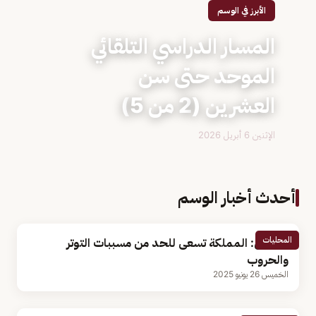
الأبرز في الوسم
المسار الدراسي التلقائي
الموحد حتى سن
العشرين (2 من 5)
الإثنين 6 أبريل 2026
أحدث أخبار الوسم
المحليات
مختص: المملكة تسعى للحد من مسببات التوتر
والحروب
الخميس 26 يونيو 2025