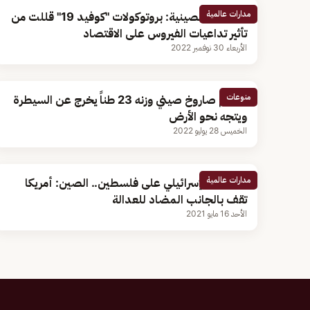
مدارات عالمية
الخارجية الصينية: بروتوكولات "كوفيد 19" قللت من
تأثير تداعيات الفيروس على الاقتصاد
الأربعاء 30 نوفمبر 2022
منوعات
حطام صاروخ صيني وزنه 23 طناً يخرج عن السيطرة
ويتجه نحو الأرض
الخميس 28 يوليو 2022
مدارات عالمية
العدوان الإسرائيلي على فلسطين.. الصين: أمريكا
تقف بالجانب المضاد للعدالة
الأحد 16 مايو 2021