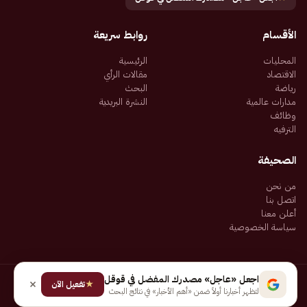
الأقسام
روابط سريعة
المحليات
الرئيسية
الاقتصاد
مقالات الرأي
رياضة
البحث
مدارات عالمية
النشرة البريدية
وظائف
الترفيه
الصحيفة
من نحن
اتصل بنا
أعلن معنا
سياسة الخصوصية
اجعل «عاجل» مصدرك المفضل في قوقل
★
جميع الحقوق محفوظة لـ شركة إيجاز للنشر الإلكتروني المالكة لصحيفة عاجل
تفعيل الآن
لتظهر أخبارنا أولاً ضمن «أهم الأخبار» في نتائج البحث
سياسة الخصوصية
شروط الاستخدام