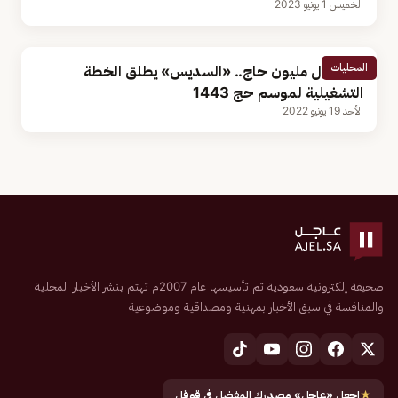
الخميس 1 يونيو 2023
المحليات
لاستقبال مليون حاج.. «السديس» يطلق الخطة
التشغيلية لموسم حج 1443
الأحد 19 يونيو 2022
صحيفة إلكترونية سعودية تم تأسيسها عام 2007م تهتم بنشر الأخبار المحلية
والمنافسة في سبق الأخبار بمهنية ومصداقية وموضوعية
★
اجعل «عاجل» مصدرك المفضل في قوقل